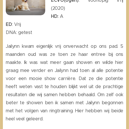
ECVO(ogen)
: Voorlopig Vrij
(2020)
HD:
A
ED
: Vrij
DNA: getest
Jailynn kwam eigenlijk vrij onverwacht op ons pad. 5
maanden oud was ze toen ze haar entree bij ons
maakte. Ik was wat meer gaan showen en wilde hier
graag mee verder en Jailynn had toen al alle potentie
voor een mooie show carrière. Dat ze die potentie
heeft weten vast te houden blijkt wel uit de prachtige
resultaten die wij samen hebben behaald. Om zelf ook
beter te showen ben ik samen met Jailynn begonnen
met het volgen van ringtraining. Hier hebben wij beide
heel veel geleerd.