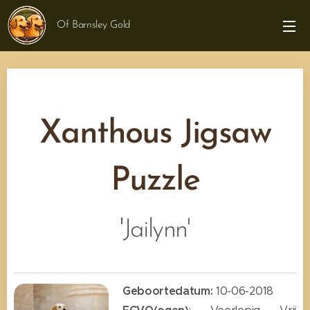
Of Barnsley Gold
Xanthous Jigsaw
Puzzle
'
Jailynn'
Geboortedatum:
10-06-2018